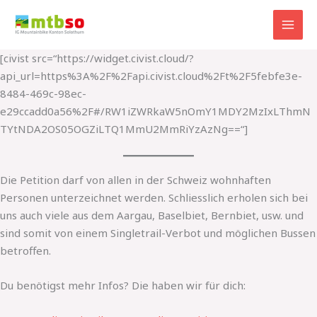
Zum
Inhalt
springen
[civist src=“https://widget.civist.cloud/?
api_url=https%3A%2F%2Fapi.civist.cloud%2Ft%2F5febfe3e-
8484-469c-98ec-
e29ccadd0a56%2F#/RW1iZWRkaW5nOmY1MDY2MzIxLThmN
TYtNDA2OS05OGZiLTQ1MmU2MmRiYzAzNg==“]
Die Petition darf von allen in der Schweiz wohnhaften
Personen unterzeichnet werden. Schliesslich erholen sich bei
uns auch viele aus dem Aargau, Baselbiet, Bernbiet, usw. und
sind somit von einem Singletrail-Verbot und möglichen Bussen
betroffen.
Du benötigst mehr Infos? Die haben wir für dich: