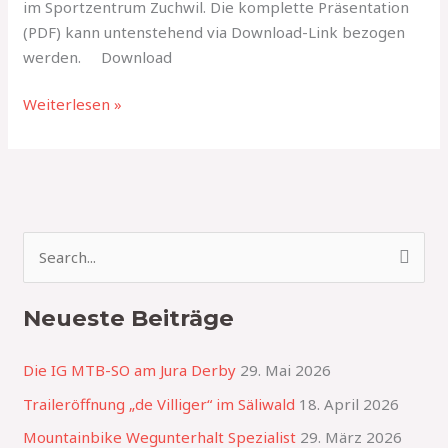
im Sportzentrum Zuchwil. Die komplette Präsentation
(PDF) kann untenstehend via Download-Link bezogen
werden. Download
Weiterlesen »
S
u
Neueste Beiträge
c
h
Die IG MTB-SO am Jura Derby
29. Mai 2026
e
Traileröffnung „de Villiger“ im Säliwald
18. April 2026
n
Mountainbike Wegunterhalt Spezialist
29. März 2026
n