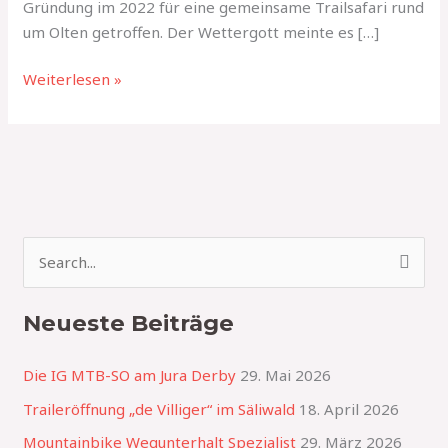
Gründung im 2022 für eine gemeinsame Trailsafari rund
um Olten getroffen. Der Wettergott meinte es […]
Weiterlesen »
S
u
Neueste Beiträge
c
h
Die IG MTB-SO am Jura Derby
29. Mai 2026
e
Traileröffnung „de Villiger“ im Säliwald
18. April 2026
n
Mountainbike Wegunterhalt Spezialist
29. März 2026
n