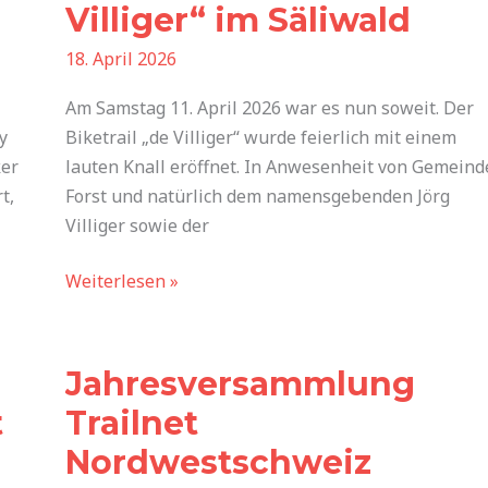
im
Villiger“ im Säliwald
Säliwald
18. April 2026
Am Samstag 11. April 2026 war es nun soweit. Der
y
Biketrail „de Villiger“ wurde feierlich mit einem
ker
lauten Knall eröffnet. In Anwesenheit von Gemeind
t,
Forst und natürlich dem namensgebenden Jörg
Villiger sowie der
Weiterlesen »
Jahresversammlung
Trailnet
Jahresversammlung
Nordwestschweiz
besucht
t
Trailnet
Nordwestschweiz