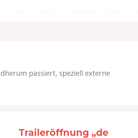
Home
Über uns
Mitmachen
Kontakt
N
herum passiert, speziell externe
Traileröffnung
„de
Traileröffnung „de
Villiger“