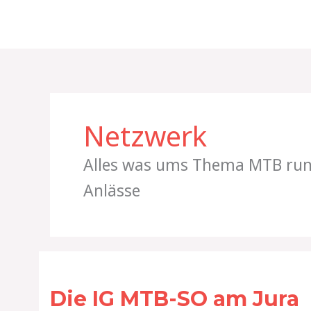
Zum
Inhalt
springen
Netzwerk
Alles was ums Thema MTB rund
Anlässe
Die
IG
Die IG MTB-SO am Jura
MTB-