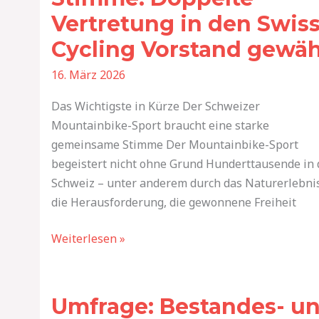
nationale
Vertretung in den Swis
Stimme:
Doppelte
Cycling Vorstand gewäh
Vertretung
16. März 2026
in
den
Das Wichtigste in Kürze Der Schweizer
Swiss
Mountainbike-Sport braucht eine starke
Cycling
gemeinsame Stimme Der Mountainbike-Sport
Vorstand
begeistert nicht ohne Grund Hunderttausende in 
gewählt
Schweiz – unter anderem durch das Naturerlebnis
die Herausforderung, die gewonnene Freiheit
Weiterlesen »
Umfrage:
Bestandes-
Umfrage: Bestandes- u
und