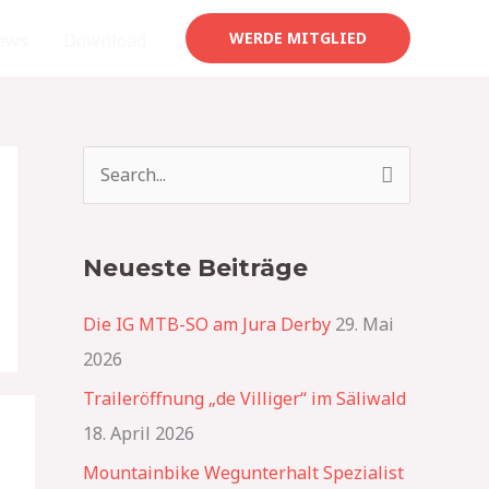
WERDE MITGLIED
ews
Download
S
u
c
Neueste Beiträge
h
e
Die IG MTB-SO am Jura Derby
29. Mai
n
2026
n
Traileröffnung „de Villiger“ im Säliwald
a
18. April 2026
c
Mountainbike Wegunterhalt Spezialist