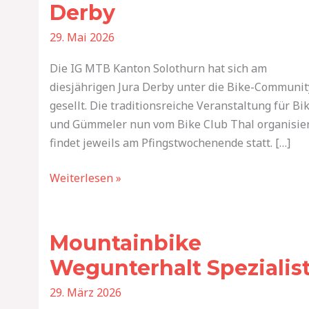
SO
Derby
am
29. Mai 2026
Jura
Derby
Die IG MTB Kanton Solothurn hat sich am
diesjährigen Jura Derby unter die Bike-Communit
gesellt. Die traditionsreiche Veranstaltung für Bi
und Gümmeler nun vom Bike Club Thal organisier
findet jeweils am Pfingstwochenende statt. […]
Weiterlesen »
Mountainbike
Wegunterhalt
Mountainbike
Spezialist
Wegunterhalt Spezialis
29. März 2026