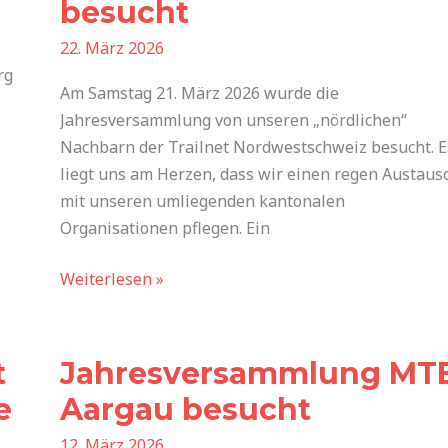
besucht
22. März 2026
rg
Am Samstag 21. März 2026 wurde die
Jahresversammlung von unseren „nördlichen“
Nachbarn der Trailnet Nordwestschweiz besucht. E
liegt uns am Herzen, dass wir einen regen Austaus
mit unseren umliegenden kantonalen
Organisationen pflegen. Ein
Weiterlesen »
Jahresversammlung
MTB
t
Jahresversammlung MT
Aargau
besucht
e
Aargau besucht
12. März 2026