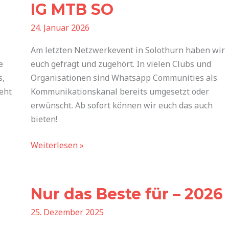
IG
IG MTB SO
MTB
24. Januar 2026
SO
Am letzten Netzwerkevent in Solothurn haben wir
e
euch gefragt und zugehört. In vielen Clubs und
s,
Organisationen sind Whatsapp Communities als
eht
Kommunikationskanal bereits umgesetzt oder
erwünscht. Ab sofort können wir euch das auch
bieten!
Weiterlesen »
Nur
das
Nur das Beste für – 2026
Beste
für
25. Dezember 2025
–