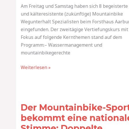
Am Freitag und Samstag haben sich 8 begeisterte
und kälteresistente (zukünftige) Mountainbike
Wegunterhalt Spezialisten beim Forsthaus Aarbu
eingefunden. Der zweitägige Vertiefungskurs mit
Fokus auf folgende Kernthemen stand auf dem
Programm:– Wassermanagement und
mountainbikegerechte
Weiterlesen »
Der
Mountainbike-
Der Mountainbike-Spor
Sport
bekommt
bekommt eine national
eine
Stimme: Doppelte