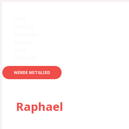
Zum
Info/GV
Nationale
MTB
MERCI
Inhalt
veranstaltung
MTB-
Plattform
för
Home
springen
–
Fachtagung
Swiss
üchi
Über uns
11.01.2024
(SchweizMobil)
Cycling
unterstützig
Mitmachen
Kontakt
News
Download
WERDE MITGLIED
Raphael