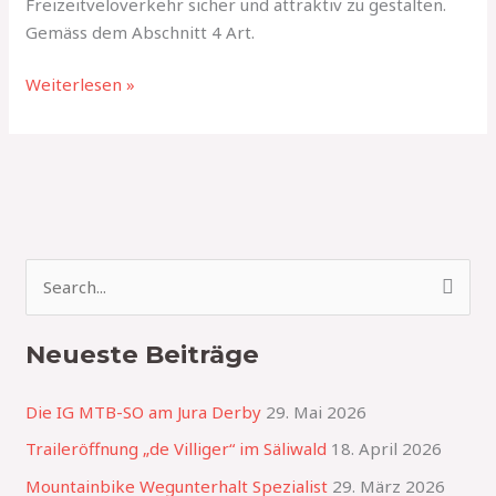
Freizeitveloverkehr sicher und attraktiv zu gestalten.
Gemäss dem Abschnitt 4 Art.
Weiterlesen »
S
u
Neueste Beiträge
c
h
Die IG MTB-SO am Jura Derby
29. Mai 2026
e
Traileröffnung „de Villiger“ im Säliwald
18. April 2026
n
Mountainbike Wegunterhalt Spezialist
29. März 2026
n