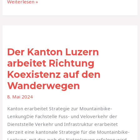
Weiterlesen »
Der
Kanton
Der Kanton Luzern
Luzern
arbeitet
arbeitet Richtung
Richtung
Koexistenz auf den
Koexistenz
auf
Wanderwegen
den
8. Mai 2024
Wanderwegen
Kanton erarbeitet Strategie zur Mountainbike-
LenkungDie Fachstelle Fuss- und Veloverkehr der
Dienststelle Verkehr und Infrastruktur erarbeitet
derzeit eine kantonale Strategie für die Mountainbike-
Lenkung, mit der auch die Netzplanung erfolgen wird.